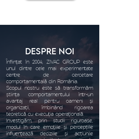
DESPRE NOI
Înființat în 2004, ZIVAC GROUP este
unul dintre cele mai experimentate
centre de cercetare
comportamentală din România.
Scopul nostru este să transformăm
știința comportamentului într-un
avantaj real pentru oameni și
organizații, îmbinând rigoarea
teoretică cu execuția operațională.
Investigăm, prin studii riguroase,
modul în care emoțiile și percepțiile
influențează deciziile și acțiunile