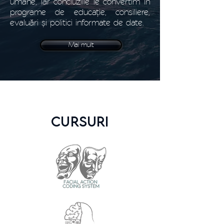
umane, iar concluziile le convertim în
programe de educație, consiliere,
evaluări și politici informate de date.
Mai mult
CURSURI