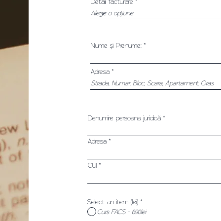
Detalii facturare
Nume și Prenume:
Adresa
Denumire persoana juridică
Adresa
CUI
Select an item (lei)
*
Curs FACS - 690lei