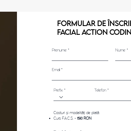
FORMULAR DE ÎNSCRI
FACIAL ACTION CODI
Prenume
Nume
Email
Prefix
Telefon
Costuri și modalități de plată:
Curs F.A.C.S. -
690
RON