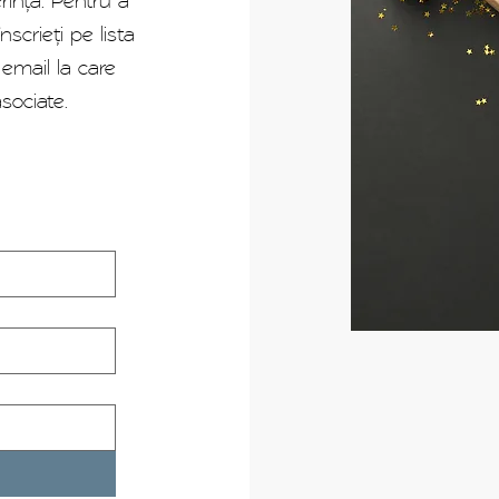
rință. Pentru a
scrieți pe lista
 email la care
asociate.