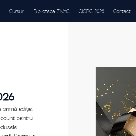
Cursuri
Biblioteca ZIVAC
CICPC 2026
Contact
026
 primă ediție.
iscount pentru
odusele