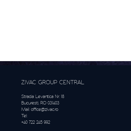
ZIVAC GROUP CENTRAL
Strada Levantica Nr. 18
Bucuresti, RO 031403
Mail:
office@zivac.ro
Tel:
+40 722 245 992