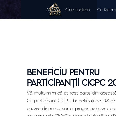
Acasă
Cine suntem
Ce facem
Beneficiu pentru
participanții CICPC 2
Vă mulțumim că ați fost parte din această
Ca participant CICPC, beneficiați de 10% d
oricare dintre cursurile, programele sau pr