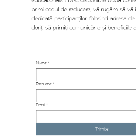
educaționale ZIVAC disponibile după confe
primi codul de reducere, vă rugăm să vă în
dedicată participanților, folosind adresa de
doriți să primiți comunicările și beneficiile 
Nume
*
Prenume
*
Email
*
Trimite