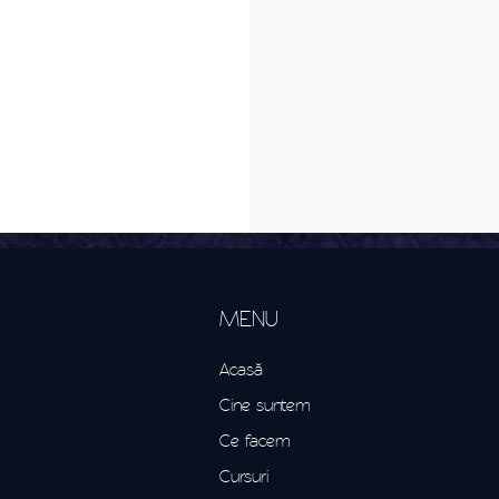
MENU
Acasă
Cine suntem
Ce facem
Cursuri