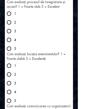
Cum evaluați procesul de înregistrare și
acces? 1 = Foarte slab 5 = Excelent
1
2
3
4
5
Cum evaluați locația evenimentului? 1 =
Foarte slabă 5 = Excelentă
1
2
3
4
5
Cum evaluați comunicarea cu organizatorii