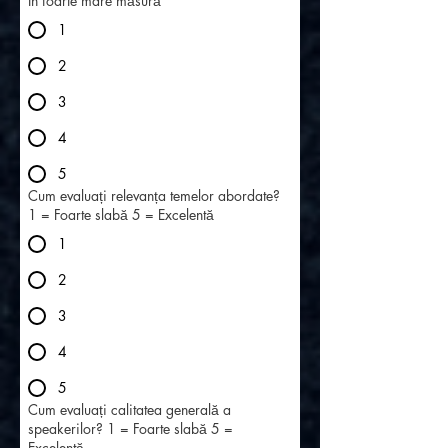
În foarte mare măsură
1
2
3
4
5
Cum evaluați relevanța temelor abordate?
1 = Foarte slabă 5 = Excelentă
1
2
3
4
5
Cum evaluați calitatea generală a
speakerilor? 1 = Foarte slabă 5 =
Excelentă