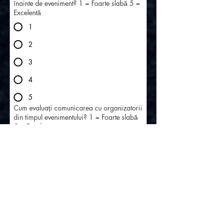
înainte de eveniment? 1 = Foarte slabă 5 =
Excelentă
1
2
3
4
5
Cum evaluați comunicarea cu organizatorii
din timpul evenimentului? 1 = Foarte slabă
5 = Excelentă
1
2
3
4
5