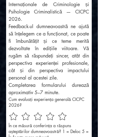
Internaționale de Criminologie și 
Psihologie Criminalistică — CICPC 
2026.
Feedback-ul dumneavoastră ne ajută 
să înțelegem ce a funcționat, ce poate 
fi îmbunătățit și ce teme merită 
dezvoltate în edițiile viitoare. Vă 
rugăm să răspundeți sincer, atât din 
perspectiva experienței profesionale, 
cât și din perspectiva impactului 
personal al acestei zile.
Completarea formularului durează 
aproximativ 5–7 minute.
Cum evaluați experiența generală CICPC
2026?
În ce măsură conferința a răspuns
așteptărilor dumneavoastră? 1 = Deloc 5 =