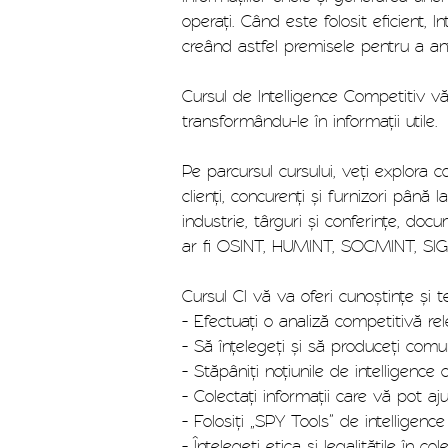
operați. Când este folosit eficient, I
creând astfel premisele pentru a antic
Cursul de Intelligence Competitiv vă 
transformându-le în informații utile.
Pe parcursul cursului, veți explora 
clienți, concurenți și furnizori până l
industrie, târguri și conferințe, d
ar fi OSINT, HUMINT, SOCMINT, SIGI
Cursul CI vă va oferi cunoștințe și 
- Efectuați o analiză competitivă re
- Să înțelegeți și să produceți comun
- Stăpâniți noțiunile de intelligence
- Colectați informații care vă pot 
- Folosiți „SPY Tools” de intelligen
- Înțelegeți etica și legalitățile în co