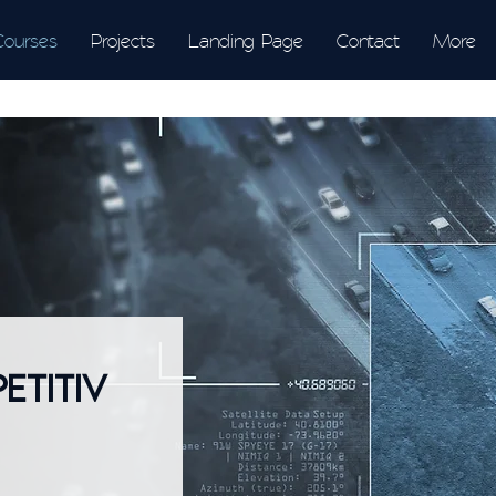
Courses
Projects
Landing Page
Contact
More
ETITIV