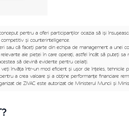
conceput pentru a oferi participanților ocazia să iși însușeas
 competitiv și counterintelligence.
aceri sau că faceți parte din echipa de management a unei com
levante ale pieței în care operați, astfel încât să puteți sa re
acestea să devină evidente pentru ceilalți.
 veți învăța într-un mod eficient și ușor de înțeles, tehnicile
pentru a crea valoare și a obține performanțe financiare rema
ganizat de ZIVAC este autorizat de Ministerul Muncii și Minis
t?