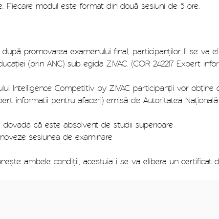
. Fiecare modul este format din două sesiuni de 5 ore.
i după promovarea examenului final, participanților li se va e
ducației (prin ANC) sub egida ZIVAC. (COR 242217 Expert infor
sului Intelligence Competitiv by ZIVAC participanții vor obțin
rt informatii pentru afaceri) emisă de Autoritatea Națională 
ada că este absolvent de studii superioare
eze sesiunea de examinare
unește ambele condiții, acestuia i se va elibera un certificat d