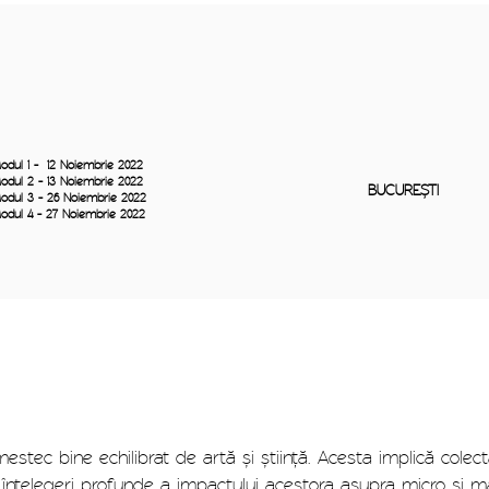
odul 1 - 12 Noiembrie 2022
odul 2 - 13 Noiembrie 2022
BUCUREȘTI
odul 3 - 26 Noiembrie 2022
odul 4 - 27 Noiembrie 2022
estec bine echilibrat de artă și știință. Acesta implică colect
i înțelegeri profunde a impactului acestora asupra micro și ma