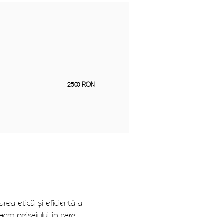
2500 RON
area etică și eficientă a
cro peisajului în care