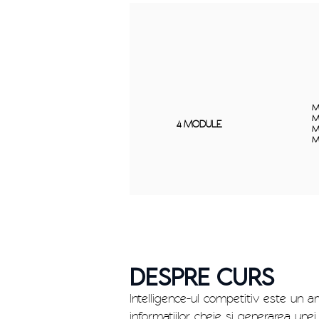
M
M
4 MODULE
M
M
DESPRE CURS
Intelligence-ul competitiv este un am
informațiilor cheie și generarea une