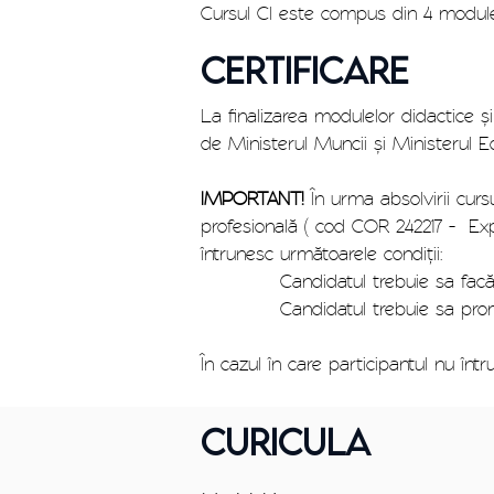
Cursul CI este compus din 4 module
CERTIFICARE
La finalizarea modulelor didactice ș
de Ministerul Muncii și Ministerul E
IMPORTANT!
În urma absolvirii cur
profesională ( cod COR 242217 - Expe
întrunesc următoarele condiții:
Candidatul trebuie sa facă dov
Candidatul trebuie sa promov
În cazul în care participantul nu într
CURICULA