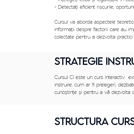
- Detectați eficient riscurile, oportun
Cursul va aborda aspectele teoretice 
informații despre factorii care au im
colectate pentru a dezvolta practici d
STRATEGIE INST
Cursul CI este un curs interactiv ex
instruire, cum ar fi prelegeri, dezba
cunoștințe și pentru a vă dezvolta ca
STRUCTURA CURS