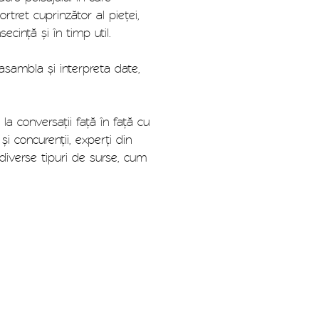
rtret cuprinzător al pieței,
ecință și în timp util.
 asambla și interpreta date,
la conversații față în față cu
 și concurenții, experți din
diverse tipuri de surse, cum