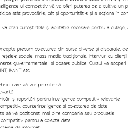
ntelligence-ul competitiv vă va oferi puterea de a cultiva un po
ipa atât provocările, cât și oportunitățile și a acționa în cons
va oferi cunoștințele și abilitățile necesare pentru a culege,
concepte precum colectarea din surse diverse și disparate, de 
a rețelele sociale, mass media tradiționale, interviuri cu clienții
ocumente guvernamentale și dosare publice. Cursul va acoperi 
NT, IMINT etc.
tehnici care vă vor permite să:
levantă
icări și raportări pentru Intelligence competitiv relevante
 competitiv, counterintelligence și colectarea de date
ajuta să vă poziționați mai bine compania sau produsele
ce competitiv pentru a colecta date
lectarea de informații