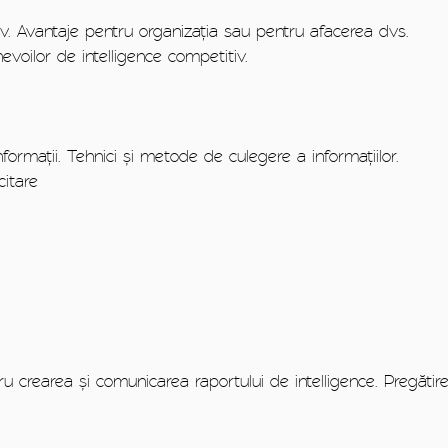
itiv. Avantaje pentru organizația sau pentru afacerea dvs.
 nevoilor de intelligence competitiv.
formații. Tehnici și metode de culegere a informațiilor.
citare
tru crearea și comunicarea raportului de intelligence. Pregătir