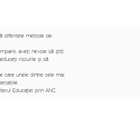
că diferitele metode de
panii, aveți nevoie să știți
duceți riscurile și să
 pe care unele dintre cele mai
rcabile.
terul Educației prin ANC.