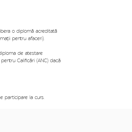
libera o diplomă acreditată
mații pentru afaceri
).
e diploma de atestare
pentru Calificări (ANC) dacă
e participare la curs.