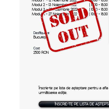
Modul 1 - 12 Noiembrie 2022
| 10:00 - 16:30
Modul 2 - 13 Noiembrie 2022
| 10:00 - 16
:3
0
Modul 3 - 26 Noiembrie 2022
| 10:00 - 16
:3
0
Modul 4 - 27 Noiembrie 2022
| 10:00 - 16
:3
0
Desfășurare
București
Cost
2500 RON
​Înscrie-te pe lista de așteptare pentru a afl
următoarea ediție.
ÎNSCRIE-TE PE LISTA DE AȘTEPT