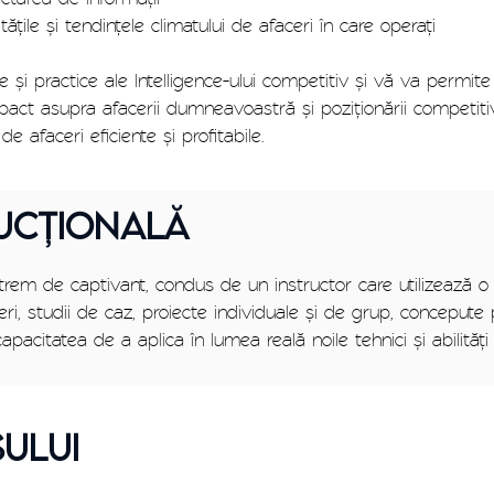
itățile și tendințele climatului de afaceri în care operați
și practice ale Intelligence-ului competitiv și vă va permite s
pact asupra afacerii dumneavoastră și poziționării competitive,
e afaceri eficiente și profitabile.
RUCȚIONALĂ
trem de captivant, condus de un instructor care utilizează o 
teri, studii de caz, proiecte individuale și de grup, conceput
pacitatea de a aplica în lumea reală noile tehnici și abilităț
ULUI