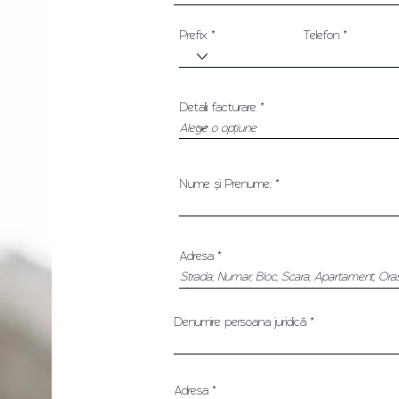
Prefix
Telefon
Detalii facturare
Nume și Prenume:
Adresa
Denumire persoana juridică
Adresa