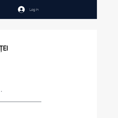
Log In
ței