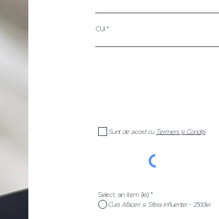
CUI
Sunt de acord cu
Termeni și Condiții
Select an item (lei)
*
Curs Afaceri si Sfera Influentei - 2500lei