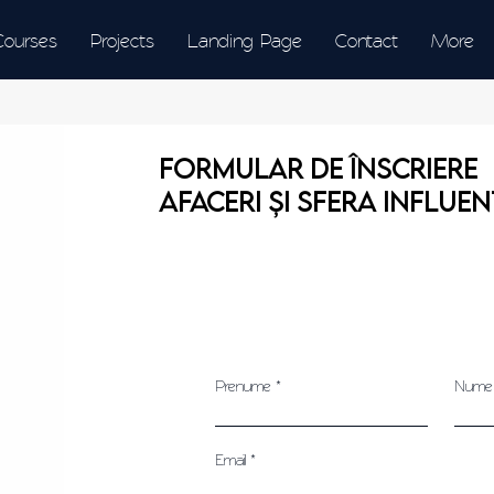
Courses
Projects
Landing Page
Contact
More
FORMULAR DE ÎNSCRIERE
Afaceri și Sfera Influen
Prenume
Nume
Email